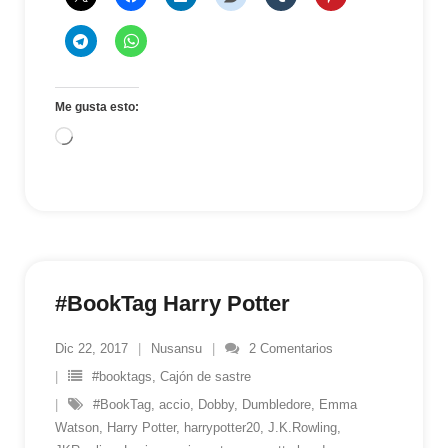
Me gusta esto:
Cargando...
#BookTag Harry Potter
Dic 22, 2017
Nusansu
2
Comentarios
#booktags
,
Cajón de sastre
#BookTag
,
accio
,
Dobby
,
Dumbledore
,
Emma
Watson
,
Harry Potter
,
harrypotter20
,
J.K.Rowling
,