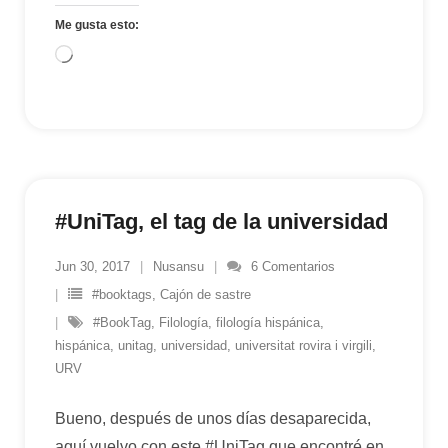
Me gusta esto:
Cargando...
#UniTag, el tag de la universidad
Jun 30, 2017
Nusansu
6
Comentarios
#booktags
,
Cajón de sastre
#BookTag
,
Filología
,
filología hispánica
,
hispánica
,
unitag
,
universidad
,
universitat rovira i virgili
,
URV
Bueno, después de unos días desaparecida,
aquí vuelvo con este #UniTag que encontré en