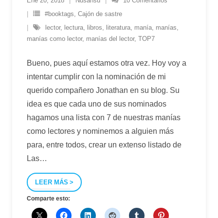
Ene 20, 2018
Nusansu
10
Comentarios
#booktags
,
Cajón de sastre
lector
,
lectura
,
libros
,
literatura
,
manía
,
manías
,
manías como lector
,
manías del lector
,
TOP7
Bueno, pues aquí estamos otra vez. Hoy voy a
intentar cumplir con la nominación de mi
querido compañero Jonathan en su blog. Su
idea es que cada uno de sus nominados
hagamos una lista con 7 de nuestras manías
como lectores y nominemos a alguien más
para, entre todos, crear un extenso listado de
Las
…
LEER MÁS
Comparte esto: