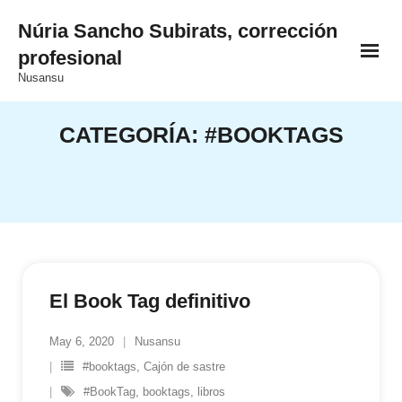
Saltar
Núria Sancho Subirats, corrección
al
profesional
contenido
Nusansu
CATEGORÍA:
#BOOKTAGS
El Book Tag definitivo
May 6, 2020
Nusansu
#booktags
,
Cajón de sastre
#BookTag
,
booktags
,
libros