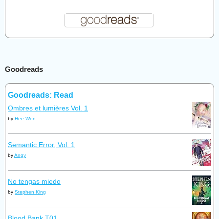
Goodreads
Goodreads: Read
Ombres et lumières Vol. 1
by
Hee Won
Semantic Error, Vol. 1
by
Angy
No tengas miedo
by
Stephen King
Blood Bank T01