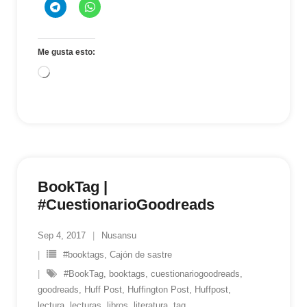
Me gusta esto:
Cargando...
BookTag |
#CuestionarioGoodreads
Sep 4, 2017
Nusansu
#booktags
,
Cajón de sastre
#BookTag
,
booktags
,
cuestionariogoodreads
,
goodreads
,
Huff Post
,
Huffington Post
,
Huffpost
,
lectura
,
lecturas
,
libros
,
literatura
,
tag