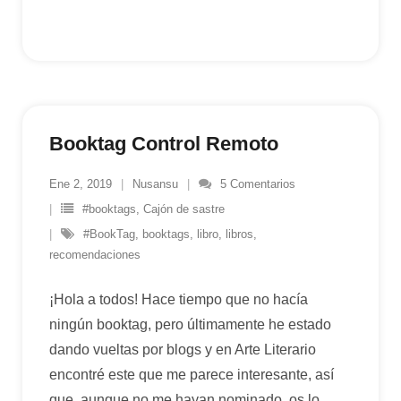
Booktag Control Remoto
Ene 2, 2019
Nusansu
5
Comentarios
#booktags
,
Cajón de sastre
#BookTag
,
booktags
,
libro
,
libros
,
recomendaciones
¡Hola a todos! Hace tiempo que no hacía
ningún booktag, pero últimamente he estado
dando vueltas por blogs y en Arte Literario
encontré este que me parece interesante, así
que, aunque no me hayan nominado, os lo