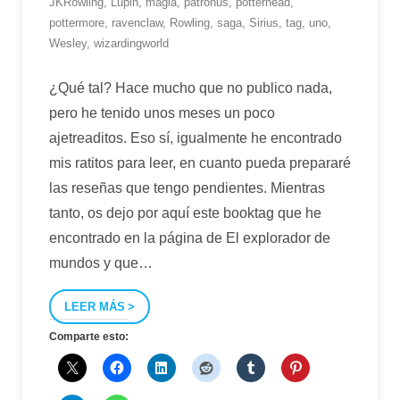
JKRowling
,
Lupin
,
magia
,
patronus
,
potterhead
,
pottermore
,
ravenclaw
,
Rowling
,
saga
,
Sirius
,
tag
,
uno
,
Wesley
,
wizardingworld
¿Qué tal? Hace mucho que no publico nada,
pero he tenido unos meses un poco
ajetreaditos. Eso sí, igualmente he encontrado
mis ratitos para leer, en cuanto pueda prepararé
las reseñas que tengo pendientes. Mientras
tanto, os dejo por aquí este booktag que he
encontrado en la página de El explorador de
mundos y que
…
LEER MÁS
Comparte esto: