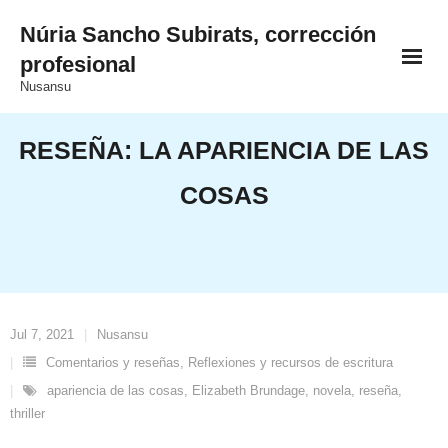
Saltar
Núria Sancho Subirats, corrección
al
profesional
contenido
Nusansu
RESEÑA: LA APARIENCIA DE LAS
COSAS
Jul 7, 2021
Nusansu
Comentarios y reseñas
,
Reflexiones y recursos de escritura
apariencia de las cosas
,
Elizabeth Brundage
,
novela
,
reseña
,
thriller