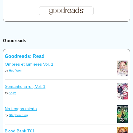
Goodreads
Goodreads: Read
Ombres et lumières Vol. 1
by
Hee Won
Semantic Error, Vol. 1
by
Angy
No tengas miedo
by
Stephen King
Blood Bank T01