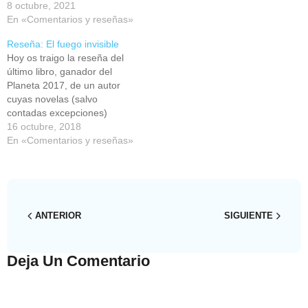
retrasado por nada en
8 octubre, 2021
concreto, simplemente otros
En «Comentarios y reseñas»
libros caían en mis manos y
Reseña: El fuego invisible
este se quedaba atrás. Lo
Hoy os traigo la reseña del
compré porque el chico que
último libro, ganador del
atendía el puesto (no
Planeta 2017, de un autor
recuerdo…
cuyas novelas (salvo
contadas excepciones)
siempre me enganchan a
16 octubre, 2018
sus páginas y me impulsan a
En «Comentarios y reseñas»
visitar los lugares que
describe para analizarlos
desde una óptica diferente:
hablo de El fuego invisible,
de Javier Sierra.
ANTERIOR
SIGUIENTE
Deja Un Comentario