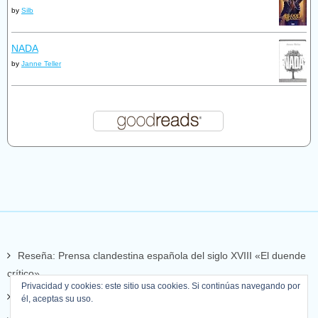
by
Silb
NADA
by
Janne Teller
Reseña: Prensa clandestina española del siglo XVIII «El duende
crítico»
Privacidad y cookies: este sitio usa cookies. Si continúas navegando por
Reseña: Elsewhere, de William Peter Blatty
él, aceptas su uso.