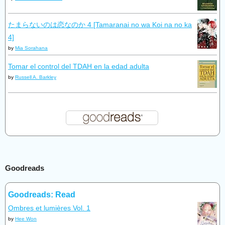
たまらないのは恋なのか 4 [Tamaranai no wa Koi na no ka
4]
by
Mia Sorahana
Tomar el control del TDAH en la edad adulta
by
Russell A. Barkley
Goodreads
Goodreads: Read
Ombres et lumières Vol. 1
by
Hee Won