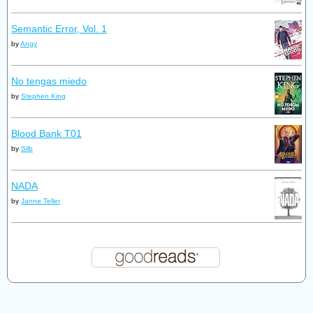
Semantic Error, Vol. 1
by
Angy
No tengas miedo
by
Stephen King
Blood Bank T01
by
Silb
NADA
by
Janne Teller