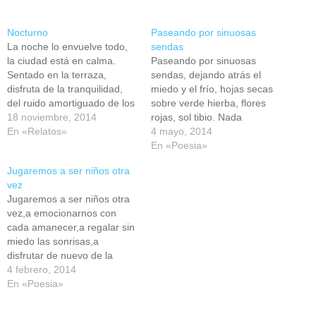
Nocturno
Paseando por sinuosas
La noche lo envuelve todo,
sendas
la ciudad está en calma.
Paseando por sinuosas
Sentado en la terraza,
sendas, dejando atrás el
disfruta de la tranquilidad,
miedo y el frío, hojas secas
del ruido amortiguado de los
sobre verde hierba, flores
coches, del sonido de ese
18 noviembre, 2014
rojas, sol tibio. Nada
monstruo atronador que
En «Relatos»
perturba el descanso de
4 mayo, 2014
jamás duerme por completo,
aquellos que yacen tras los
En «Poesia»
que vela el sueño de sus
nichos salvo la música del
Jugaremos a ser niños otra
habitantes y vigila el
sueño bohemio y el trino
vez
insomnio de los
dulce del pajarillo. Aquí el
Jugaremos a ser niños otra
trasnochadores. Envuelto…
tiempo se detiene y todo…
vez,a emocionarnos con
cada amanecer,a regalar sin
miedo las sonrisas,a
disfrutar de nuevo de la
viday olvidar lo que el tiempo
4 febrero, 2014
designa.Hacer ver que no
En «Poesia»
oyes el viento que silba,que
no reparas en la rosa ya