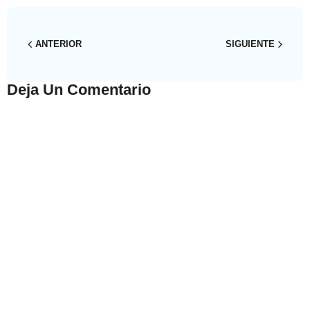
marchitaque se deshoja,
poco a poco, cada día.Y
volverán…
ANTERIOR
SIGUIENTE
Deja Un Comentario