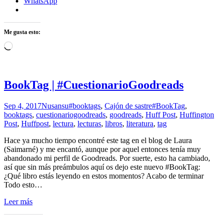
WhatsApp
Me gusta esto:
Cargando...
BookTag | #CuestionarioGoodreads
Sep 4, 2017
Nusansu
#booktags
,
Cajón de sastre
#BookTag
,
booktags
,
cuestionariogoodreads
,
goodreads
,
Huff Post
,
Huffington
Post
,
Huffpost
,
lectura
,
lecturas
,
libros
,
literatura
,
tag
Hace ya mucho tiempo encontré este tag en el blog de Laura
(Saimarné) y me encantó, aunque por aquel entonces tenía muy
abandonado mi perfil de Goodreads. Por suerte, esto ha cambiado,
así que sin más preámbulos aquí os dejo este nuevo #BookTag:
¿Qué libro estás leyendo en estos momentos? Acabo de terminar
Todo esto
…
Leer más