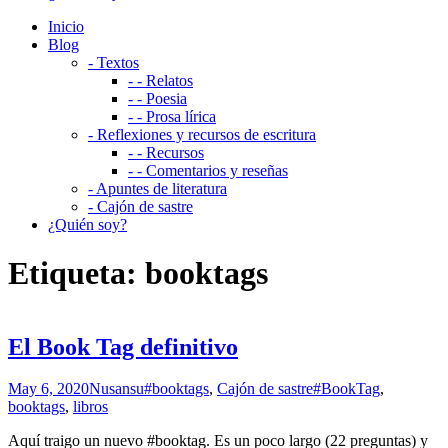
Inicio
Blog
- Textos
- - Relatos
- - Poesia
- - Prosa lírica
- Reflexiones y recursos de escritura
- - Recursos
- - Comentarios y reseñas
- Apuntes de literatura
- Cajón de sastre
¿Quién soy?
Etiqueta:
booktags
El Book Tag definitivo
May 6, 2020
Nusansu
#booktags
,
Cajón de sastre
#BookTag
,
booktags
,
libros
Aquí traigo un nuevo #booktag. Es un poco largo (22 preguntas) y