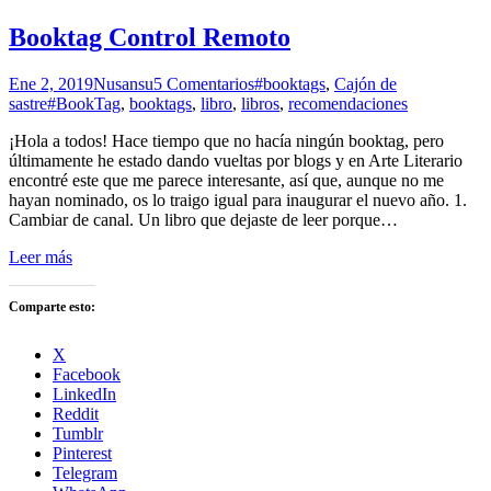
Booktag Control Remoto
Ene 2, 2019
Nusansu
5
Comentarios
#booktags
,
Cajón de
sastre
#BookTag
,
booktags
,
libro
,
libros
,
recomendaciones
¡Hola a todos! Hace tiempo que no hacía ningún booktag, pero
últimamente he estado dando vueltas por blogs y en Arte Literario
encontré este que me parece interesante, así que, aunque no me
hayan nominado, os lo traigo igual para inaugurar el nuevo año. 1.
Cambiar de canal. Un libro que dejaste de leer porque
…
Leer más
Comparte esto:
X
Facebook
LinkedIn
Reddit
Tumblr
Pinterest
Telegram