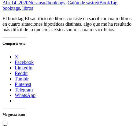
Abr 14, 2020
Nusansu
#booktags
,
Cajón de sastre
#BookTag
,
booktags
,
libros
El booktag El sacrificio de libros consiste en sacrificar cuatro libros
en cuatro situaciones hipotéticas distintas, algo que me ha resultado
más difícil de lo que creía. Estos son mis cuatro sacrificios:
Comparte esto:
X
Facebook
LinkedIn
Reddit
Tumblr
Pinterest
Telegram
WhatsApp
Me gusta esto:
Cargando...