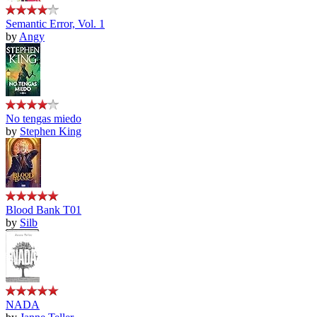
Semantic Error, Vol. 1
by
Angy
No tengas miedo
by
Stephen King
Blood Bank T01
by
Silb
NADA