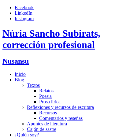
Saltar
Facebook
al
LinkedIn
contenido
Instagram
Núria Sancho Subirats,
corrección profesional
Nusansu
Inicio
Blog
Textos
Relatos
Poesia
Prosa lírica
Reflexiones y recursos de escritura
Recursos
Comentarios y reseñas
Apuntes de literatura
Cajón de sastre
¿Quién soy?