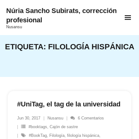
Saltar
Núria Sancho Subirats, corrección
al
profesional
contenido
Nusansu
ETIQUETA:
FILOLOGÍA HISPÁNICA
#UniTag, el tag de la universidad
Jun 30, 2017
Nusansu
6
Comentarios
#booktags
,
Cajón de sastre
#BookTag
,
Filología
,
filología hispánica
,