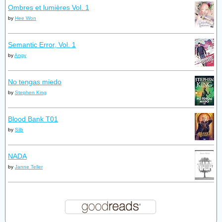
Ombres et lumières Vol. 1
by
Hee Won
Semantic Error, Vol. 1
by
Angy
No tengas miedo
by
Stephen King
Blood Bank T01
by
Silb
NADA
by
Janne Teller