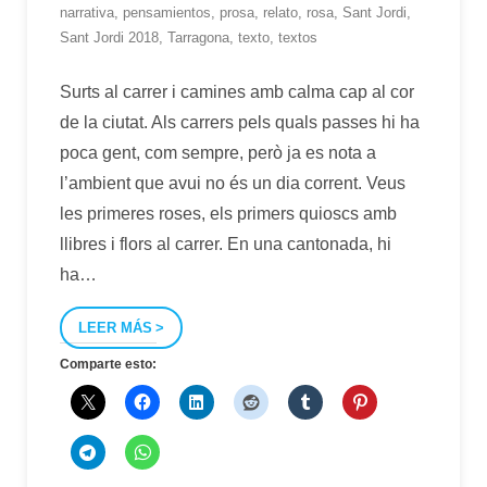
narrativa
,
pensamientos
,
prosa
,
relato
,
rosa
,
Sant Jordi
,
Sant Jordi 2018
,
Tarragona
,
texto
,
textos
Surts al carrer i camines amb calma cap al cor
de la ciutat. Als carrers pels quals passes hi ha
poca gent, com sempre, però ja es nota a
l’ambient que avui no és un dia corrent. Veus
les primeres roses, els primers quioscs amb
llibres i flors al carrer. En una cantonada, hi
ha
…
LEER MÁS
Comparte esto: