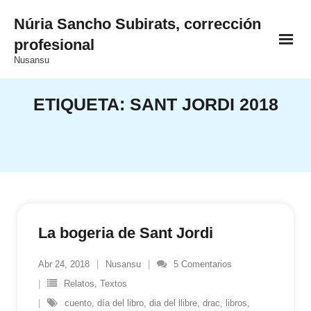
Saltar
Núria Sancho Subirats, corrección
al
profesional
contenido
Nusansu
ETIQUETA:
SANT JORDI 2018
La bogeria de Sant Jordi
Abr 24, 2018
Nusansu
5
Comentarios
Relatos
,
Textos
cuento
,
día del libro
,
dia del llibre
,
drac
,
libros
,