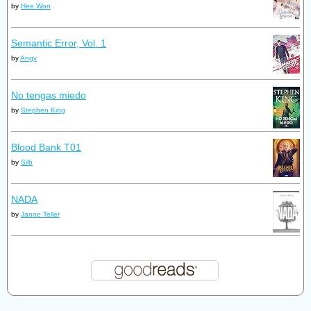
by
Hee Won
Semantic Error, Vol. 1
by
Angy
No tengas miedo
by
Stephen King
Blood Bank T01
by
Silb
NADA
by
Janne Teller