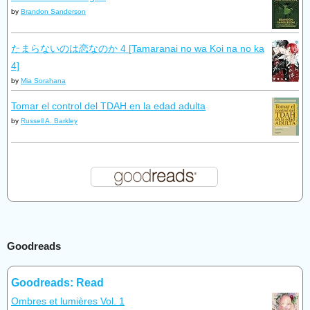
by
Brandon Sanderson
たまらないのは恋なのか 4 [Tamaranai no wa Koi na no ka
4]
by
Mia Sorahana
Tomar el control del TDAH en la edad adulta
by
Russell A. Barkley
Goodreads
Goodreads: Read
Ombres et lumières Vol. 1