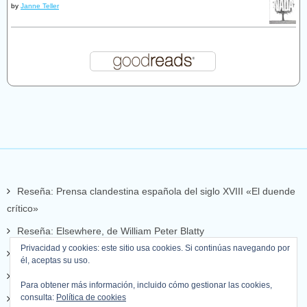
by
Janne Teller
Reseña: Prensa clandestina española del siglo XVIII «El duende
crítico»
Reseña: Elsewhere, de William Peter Blatty
Privacidad y cookies: este sitio usa cookies. Si continúas navegando por
Reseña: Set de llops
él, aceptas su uso.
Reseña: Mientras escribo
Para obtener más información, incluido cómo gestionar las cookies,
consulta:
Política de cookies
Reseña: La apariencia de las cosas