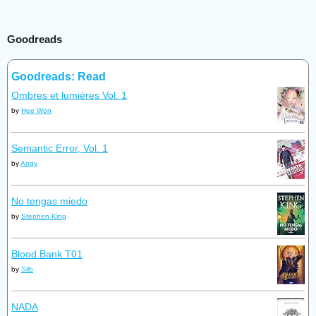
Goodreads
Goodreads: Read
Ombres et lumières Vol. 1
by
Hee Won
Semantic Error, Vol. 1
by
Angy
No tengas miedo
by
Stephen King
Blood Bank T01
by
Silb
NADA