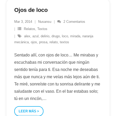
Ojos de loco
Mar 3, 2014
Nusansu
2
Comentarios
Relatos
,
Textos
alex
,
azul
,
delirio
,
drugo
,
loco
,
mirada
,
naranja
mecánica
,
ojos
,
prosa
,
relato
,
textos
Sentado allí, con ojos de loco… Me mirabas y
escuchabas mi conversación que ningún
sentido tenía para ti. Esa noche me deseabas
más que nunca y me veías más lejos aún de ti.
Te miré, sonreíste con tu sonrisa delirante y me
saludaste con el vaso. En el bar estabas solo;
tú en un rincón,
…
LEER MÁS