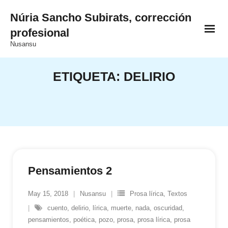
Saltar
Núria Sancho Subirats, corrección
al
profesional
contenido
Nusansu
ETIQUETA:
DELIRIO
Pensamientos 2
May 15, 2018
Nusansu
Prosa lírica
,
Textos
cuento
,
delirio
,
lírica
,
muerte
,
nada
,
oscuridad
,
pensamientos
,
poética
,
pozo
,
prosa
,
prosa lírica
,
prosa