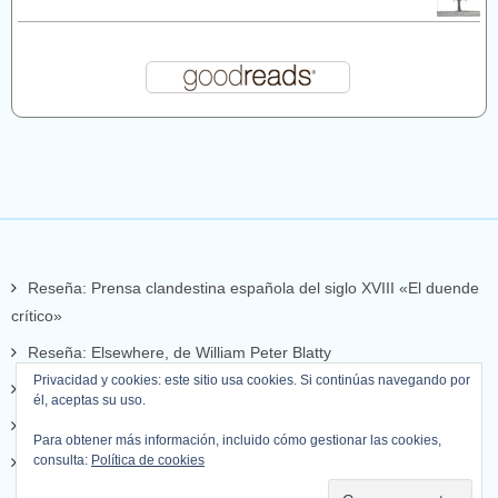
Reseña: Prensa clandestina española del siglo XVIII «El duende
crítico»
Reseña: Elsewhere, de William Peter Blatty
Privacidad y cookies: este sitio usa cookies. Si continúas navegando por
Reseña: Set de llops
él, aceptas su uso.
Reseña: Mientras escribo
Para obtener más información, incluido cómo gestionar las cookies,
consulta:
Política de cookies
Reseña: La apariencia de las cosas