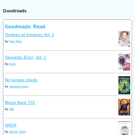
Goodreads
Goodreads: Read
Ombres et lumières Vol. 1
by
Hee Won
Semantic Error, Vol. 1
by
Angy
No tengas miedo
by
Stephen King
Blood Bank T01
by
Silb
NADA
by
Janne Teller