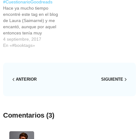
#CuestionarioGoodreads
Hace ya mucho tiempo
encontré este tag en el blog
de Laura (Saimarné) y me
encantó, aunque por aquel
entonces tenía muy
abandonado mi perfil de
4 septiembre, 2017
Goodreads. Por suerte, esto
En «#booktags»
ha cambiado, así que sin
más preámbulos aquí os
dejo este nuevo #BookTag:
¿Qué libro estás leyendo en
estos momentos?…
ANTERIOR
SIGUIENTE
Comentarios
(3)