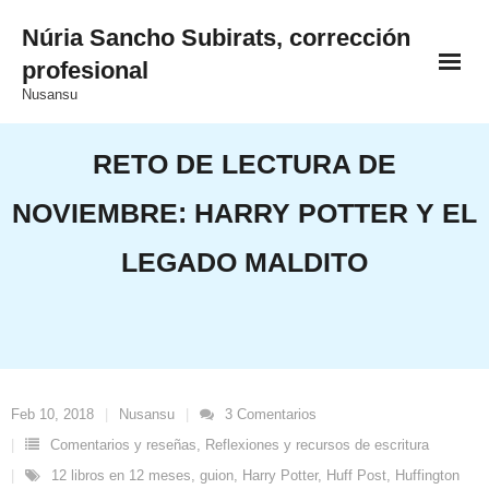
Saltar
Núria Sancho Subirats, corrección
al
profesional
contenido
Nusansu
RETO DE LECTURA DE
NOVIEMBRE: HARRY POTTER Y EL
LEGADO MALDITO
Feb 10, 2018
Nusansu
3
Comentarios
Comentarios y reseñas
,
Reflexiones y recursos de escritura
12 libros en 12 meses
,
guion
,
Harry Potter
,
Huff Post
,
Huffington