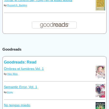
Tomar el control del TDAH en la edad adulta
by
Russell A. Barkley
Goodreads
Goodreads: Read
Ombres et lumières Vol. 1
by
Hee Won
Semantic Error, Vol. 1
by
Angy
No tengas miedo