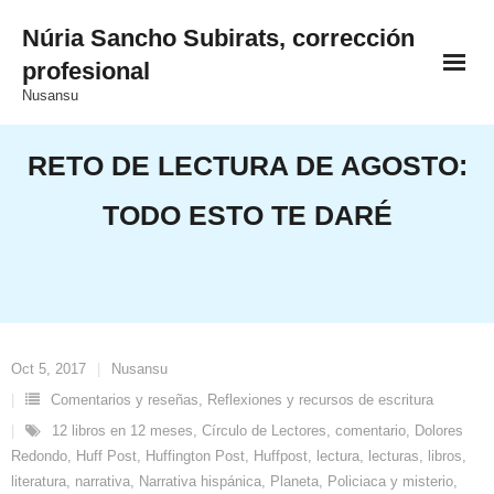
Saltar
Núria Sancho Subirats, corrección
al
profesional
contenido
Nusansu
RETO DE LECTURA DE AGOSTO:
TODO ESTO TE DARÉ
Oct 5, 2017
Nusansu
Comentarios y reseñas
,
Reflexiones y recursos de escritura
12 libros en 12 meses
,
Círculo de Lectores
,
comentario
,
Dolores
Redondo
,
Huff Post
,
Huffington Post
,
Huffpost
,
lectura
,
lecturas
,
libros
,
literatura
,
narrativa
,
Narrativa hispánica
,
Planeta
,
Policiaca y misterio
,