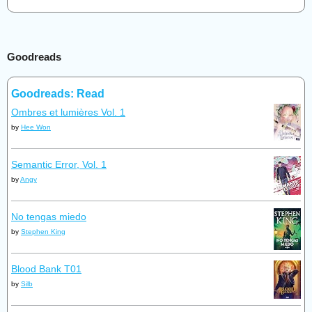
Goodreads
Goodreads: Read
Ombres et lumières Vol. 1
by
Hee Won
Semantic Error, Vol. 1
by
Angy
No tengas miedo
by
Stephen King
Blood Bank T01
by
Silb