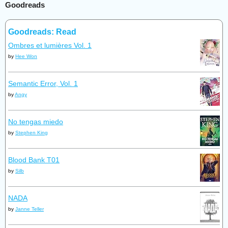
Goodreads
Goodreads: Read
Ombres et lumières Vol. 1
by
Hee Won
Semantic Error, Vol. 1
by
Angy
No tengas miedo
by
Stephen King
Blood Bank T01
by
Silb
NADA
by
Janne Teller