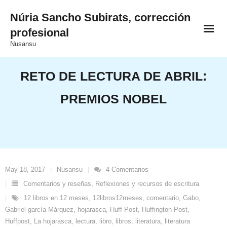
Saltar
Núria Sancho Subirats, corrección
al
profesional
contenido
Nusansu
RETO DE LECTURA DE ABRIL:
PREMIOS NOBEL
May 18, 2017
Nusansu
4
Comentarios
Comentarios y reseñas
,
Reflexiones y recursos de escritura
12 libros en 12 meses
,
12libros12meses
,
comentario
,
Gabo
,
Gabriel garcía Márquez
,
hojarasca
,
Huff Post
,
Huffington Post
,
Huffpost
,
La hojarasca
,
lectura
,
libro
,
libros
,
literatura
,
literatura