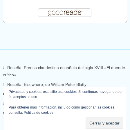
Reseña: Prensa clandestina española del siglo XVIII «El duende
crítico»
Reseña: Elsewhere, de William Peter Blatty
Privacidad y cookies: este sitio usa cookies. Si continúas navegando por
Reseña: Set de llops
él, aceptas su uso.
Reseña: Mientras escribo
Para obtener más información, incluido cómo gestionar las cookies,
consulta:
Política de cookies
Reseña: La apariencia de las cosas